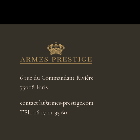
6 rue du Commandant Rivière
75008 Paris
contact(at)armes-prestige.com
TEL. 06 17 01 95 60