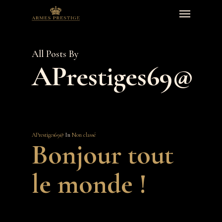
Skip
Menu
to
main
content
All Posts By
APrestiges69@
APrestiges69@
In
Non classé
Bonjour tout
le monde !